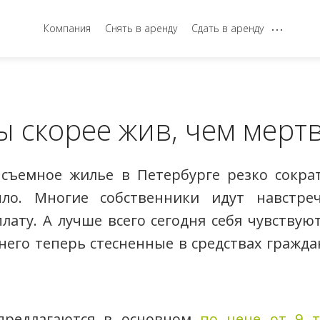
...
Компания
Снять в аренду
Сдать в аренду
ы скорее жив, чем мерт
съемное жилье в Петербурге резко сократ
ло. Многие собственники идут навстре
лату. А лучше всего сегодня себя чувствую
 него теперь стесненные в средствах граж
 предлагаются в основном
по цене от 9 т