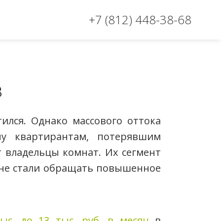
+7 (812) 448-38-68
в
ился. Однако массового оттока
чу квартирантам, потерявшим
т владельцы комнат. Их сегмент
дане стали обращать повышенное
ыс. до 13 тыс. руб. в месяц
в