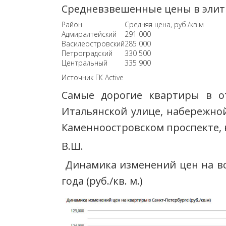
Средневзвешенные цены в элитно
Район
Средняя цена, руб./кв.м
Адмиралтейский
291 000
Василеостровский
285 000
Петроградский
330 500
Центральный
335 900
Источник ГК Active
Самые дорогие квартиры в о
Итальянской улице, набережно
Каменноостровском проспекте,
В.Ш.
Динамика изменений цен на вс
года (руб./кв. м.)