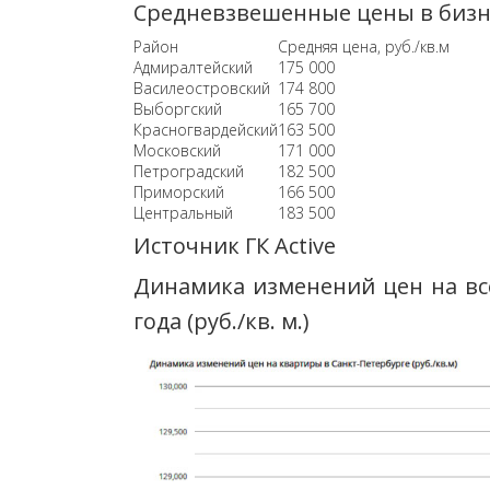
Средневзвешенные цены в бизнес
Район
Средняя цена, руб./кв.м
Адмиралтейский
175 000
Василеостровский
174 800
Выборгский
165 700
Красногвардейский
163 500
Московский
171 000
Петроградский
182 500
Приморский
166 500
Центральный
183 500
Источник ГК Active
Динамика изменений цен на вс
года (руб./кв. м.)