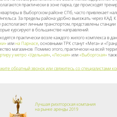
полагаются практически в зоне парка, где происходят трен
квартиры в Выборгском районе СПб, часто привлекает нал
Энгельса. За пределы района удобно выезжать через КАД. К
е располагают личным транспортом, представлены станции 
торые курсируют в большинстве направлений.
дятся практически возле каждого жилого комплекса в данн
рки»
или
на Парнасе
, основными ТРК станут «Мега» и «Гран
чество магазинов. Помимо этого, практически на всей тер
ртиру у метро «Удельная»
,
«Лесная»
или
«Выборгская»
такж
ажите обратный звонок или свяжитесь со специалистами к
Лучшая риэлторская компания
на рынке аренды 2019