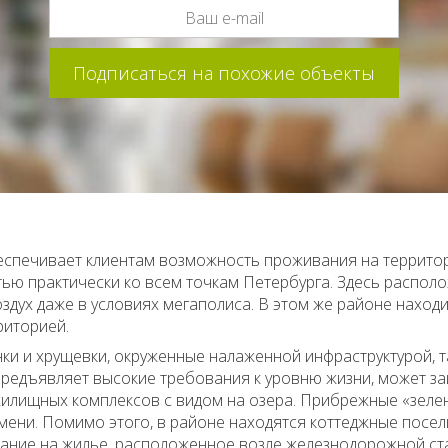
еспечивает клиентам возможность проживания на территор
ю практически ко всем точкам Петербурга. Здесь располо
дух даже в условиях мегаполиса. В этом же районе наход
риторией.
ки и хрущевки, окруженные налаженной инфраструктурой, т
и предъявляет высокие требования к уровню жизни, может 
жилищных комплексов с видом на озера. Прибрежные «зеле
ени. Помимо этого, в районе находятся коттеджные поселк
имание на жилье, расположенное возле железнодорожной с