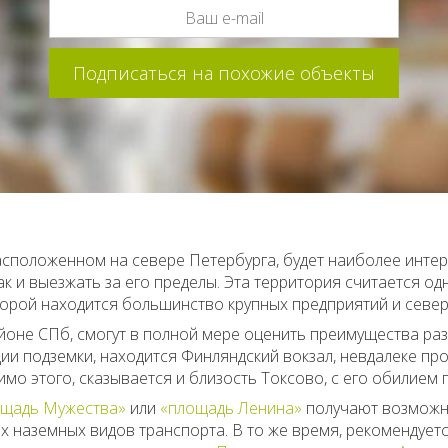
асположенном на севере Петербурга, будет наиболее инте
ак и выезжать за его пределы. Эта территория считается о
оторой находится большинство крупных предприятий и север
районе СПб, смогут в полной мере оценить преимущества р
ии подземки, находится Финляндский вокзал, невдалеке про
о этого, сказывается и близость Токсово, с его обилием г
лощадь Мужества»
или
«площадь Ленина»
получают возможно
 наземных видов транспорта. В то же время, рекомендуется